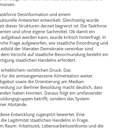
müssen.
askforce Desinformation und einem
ukturelle Antworten entwickelt. Gleichzeitig wurde
it dieser Strukturen derzeit begrenzt ist: Die Taskforce
valenten und ohne eigene Sachmittel. Ob damit ein
ufgebaut werden kann, wurde kritisch hinterfragt. In
iche Frage aufgeworfen, wie staatliche Einordnung und
tbild der liberalen Demokratie vereinbar sind.
 dem Verzicht auf staatliche Bevormundung besteht ein
rtigung staatlichen Handelns erfordert.
 erheblichem rechtlichen Druck. Das
e für die amtsangemessene Alimentation weiter
dsgebot sowie die Orientierung am Median-
eidung zur Berliner Besoldung macht deutlich, dass
standen haben könnten. Daraus folgt ein umfassender
soldungsgruppen betrifft, sondern das System
rner Abstände.
diese Entwicklung zugespitzt bewertet. Eine
die Legitimität staatlichen Handelns in Frage.
 im Raum: Arbeitszeit, Lebensarbeitszeitkonto und die