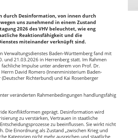
en durch Desinformation, von innen durch
bewegen uns zunehmend in einem Zustand
stagung 2026 des VHV beleuchtet, wie eng
aatliche Reaktionsfähigkeit und die
ienstes miteinander verknüpft sind.
en Verwaltungsdienstes Baden-Württemberg fand mit
. und 21.03.2026 in Herrenberg statt. Im Rahmen
fachliche Impulse unter anderem von Prof. Dr.
g), Herrn David Romero (Innenministerium Baden-
 (Deutscher Richterbund) und Kai Rosenberger
t unter veränderten Rahmenbedingungen handlungsfähig
bride Konfliktformen geprägt. Desinformation wird
risierung zu verstärken, Vertrauen in staatliche
 Entscheidungsprozesse zu beeinflussen. Sie wirkt nicht
ch. Die Einordnung als Zustand „zwischen Krieg und
ische Kategorien nicht mehr ausreichen und staatliche