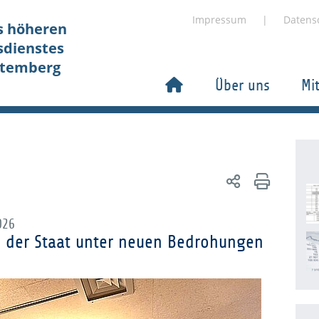
Impressum
Datens
s höheren
sdienstes
ttemberg
Über uns
Mi
026
e der Staat unter neuen Bedrohungen