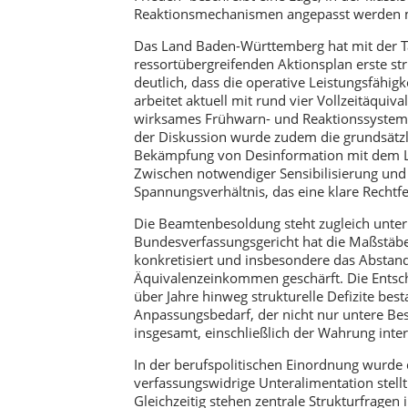
Reaktionsmechanismen angepasst werden 
Das Land Baden-Württemberg hat mit der T
ressortübergreifenden Aktionsplan erste str
deutlich, dass die operative Leistungsfähigke
arbeitet aktuell mit rund vier Vollzeitäqui
wirksames Frühwarn- und Reaktionssystem a
der Diskussion wurde zudem die grundsätzl
Bekämpfung von Desinformation mit dem Lei
Zwischen notwendiger Sensibilisierung und
Spannungsverhältnis, das eine klare Rechtfe
Die Beamtenbesoldung steht zugleich unter
Bundesverfassungsgericht hat die Maßstäb
konkretisiert und insbesondere das Abstan
Äquivalenzeinkommen geschärft. Die Entsch
über Jahre hinweg strukturelle Defizite be
Anpassungsbedarf, der nicht nur untere Be
insgesamt, einschließlich der Wahrung inte
In der berufspolitischen Einordnung wurde 
verfassungswidrige Unteralimentation stellt 
Gleichzeitig stehen zentrale Strukturfragen